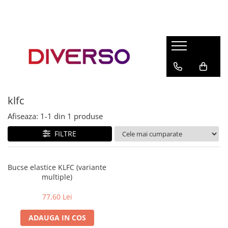
FILAMENTE 3D
PETG
PLA
ABS
klfc
ASA
Afiseaza:
1-
1
din
1
produse
SILK
TPU
FILTRE
HIPS
PMMA
Bucse elastice KLFC (variante
multiple)
MULTIMATERIAL
77,60 Lei
ADAUGA IN COS