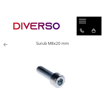
FILAMENTE 3D
PETG
PLA
ABS
Surub M8x20 mm
ASA
SILK
TPU
HIPS
PMMA
MULTIMATERIAL