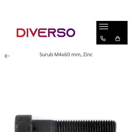
FILAMENTE 3D
PETG
PLA
ABS
Surub M4x60 mm, Zinc
ASA
SILK
TPU
HIPS
PMMA
MULTIMATERIAL