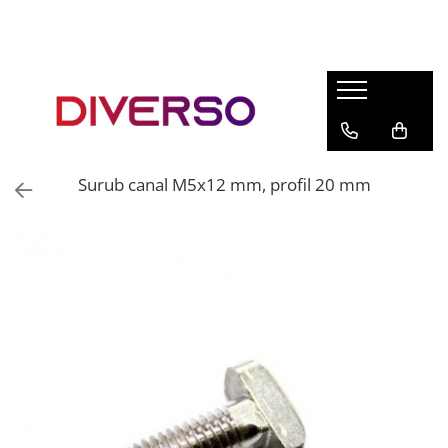
FILAMENTE 3D
PETG
PLA
ABS
Surub canal M5x12 mm, profil 20 mm
ASA
SILK
TPU
HIPS
PMMA
MULTIMATERIAL