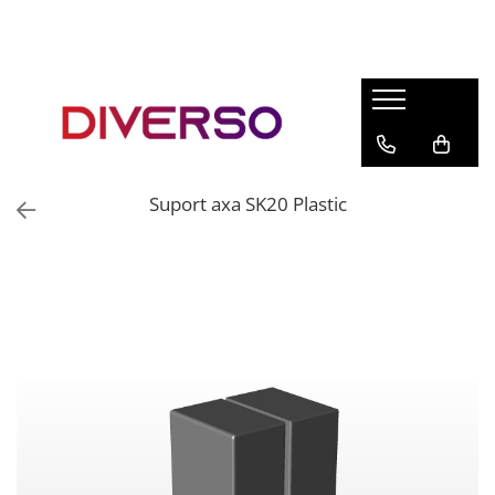
FILAMENTE 3D
PETG
PLA
ABS
Suport axa SK20 Plastic
ASA
SILK
TPU
HIPS
PMMA
MULTIMATERIAL