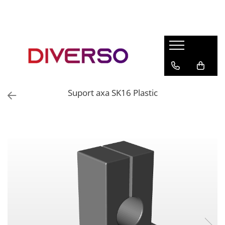
FILAMENTE 3D
PETG
PLA
ABS
Suport axa SK16 Plastic
ASA
SILK
TPU
HIPS
PMMA
MULTIMATERIAL