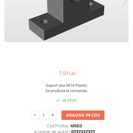
7,50 Lei
Suport axa SK16 Plastic;
Se produce la comanda.
IN STOC
ADAUGA IN COS
Cod Produs:
M0D3
Ai nevoie de ajutor?
0737337377