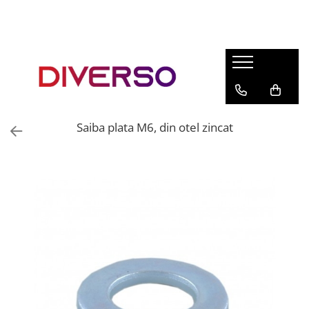
FILAMENTE 3D
PETG
PLA
ABS
Saiba plata M6, din otel zincat
ASA
SILK
TPU
HIPS
PMMA
MULTIMATERIAL