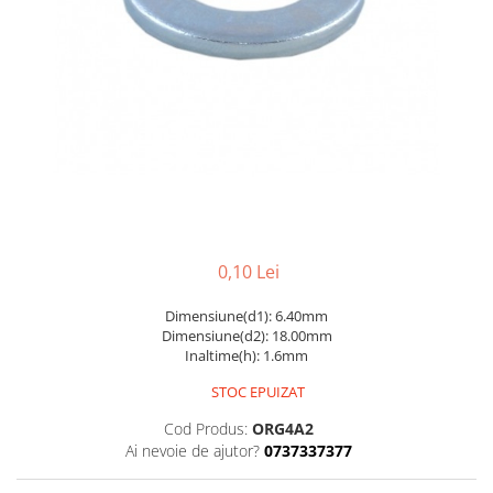
0,10 Lei
Dimensiune(d1): 6.40mm
Dimensiune(d2): 18.00mm
Inaltime(h): 1.6mm
STOC EPUIZAT
Cod Produs:
ORG4A2
Ai nevoie de ajutor?
0737337377