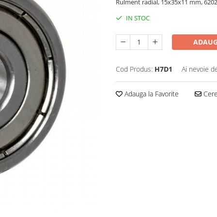
Rulment radial, 15x35x11 mm, 620
IN STOC
ADAUG
Cod Produs:
H7D1
Ai nevoie d
Adauga la Favorite
Cere 