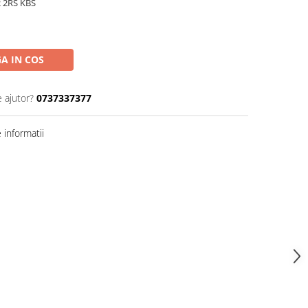
2 2RS KBS
A IN COS
e ajutor?
0737337377
informatii