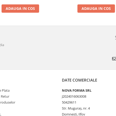
ADAUGA IN COS
ADAUGA IN COS
dia
DATE COMERCIALE
 Plata
NOVA FORMA SRL
e Retur
J2024016063008
Produselor
50429611
Str. Muguraș, nr. 4
L
Domnesti, Ilfov