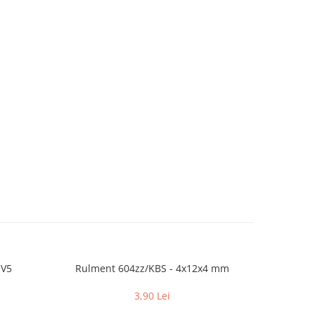
 V5
Rulment 604zz/KBS - 4x12x4 mm
Hot
3,90 Lei