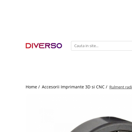
FILAMENTE 3D
PETG
PLA
ABS
ASA
SILK
TPU
HIPS
Home /
Accesorii Imprimante 3D si CNC /
Rulment radi
PMMA
MULTIMATERIAL