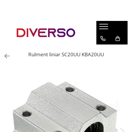
FILAMENTE 3D
PETG
PLA
ABS
Rulment liniar SC20UU KBA20UU
ASA
SILK
TPU
HIPS
PMMA
MULTIMATERIAL