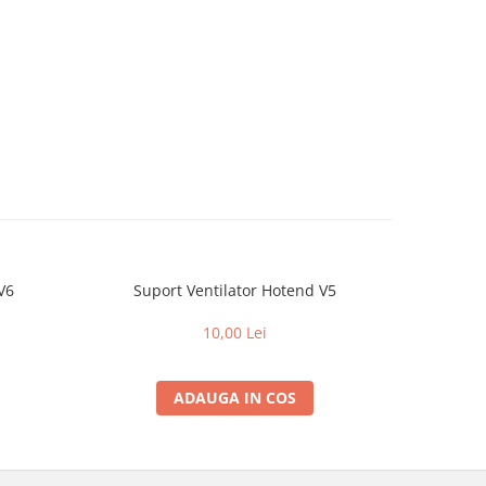
V6
Suport Ventilator Hotend V5
Rulmen
10,00 Lei
ADAUGA IN COS