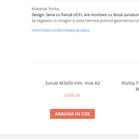
Material: fonta;
Design: Seria cu flanșă UCFL are montare cu două șuruburi
Se regasesc in imagini si date tehnice privind geometria ru
Informatii conformitate produs
Surub M3x50 mm, Inox A2
Piulita 
8
0,69 Lei
ADAUGA IN COS