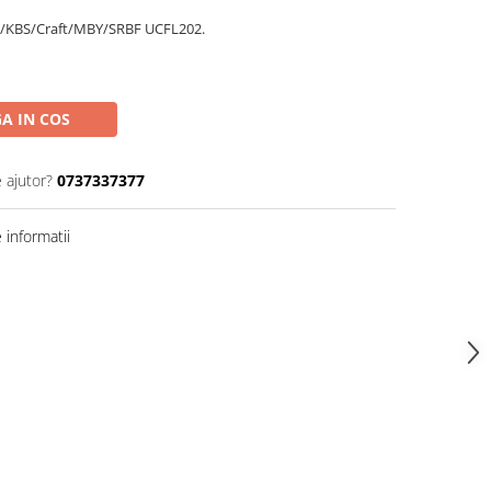
L/KBS/Craft/MBY/SRBF UCFL202.
A IN COS
 ajutor?
0737337377
informatii