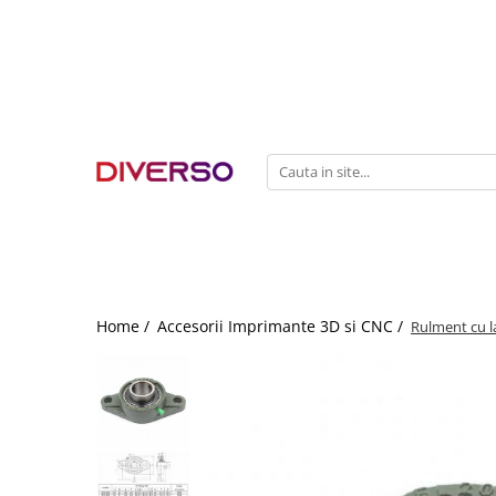
FILAMENTE 3D
PETG
PLA
ABS
ASA
SILK
TPU
HIPS
Home /
Accesorii Imprimante 3D si CNC /
Rulment cu 
PMMA
MULTIMATERIAL