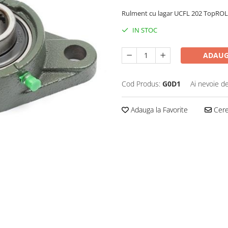
Rulment cu lagar UCFL 202 TopRO
IN STOC
ADAUG
Cod Produs:
G0D1
Ai nevoie de
Adauga la Favorite
Cere 