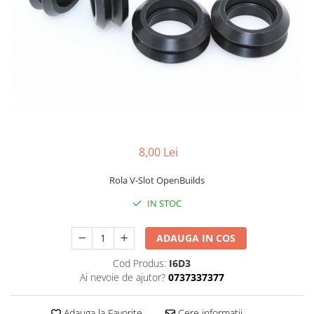
8,00 Lei
Rola V-Slot OpenBuilds
IN STOC
ADAUGA IN COS
Cod Produs:
I6D3
Ai nevoie de ajutor?
0737337377
Adauga la Favorite
Cere informatii