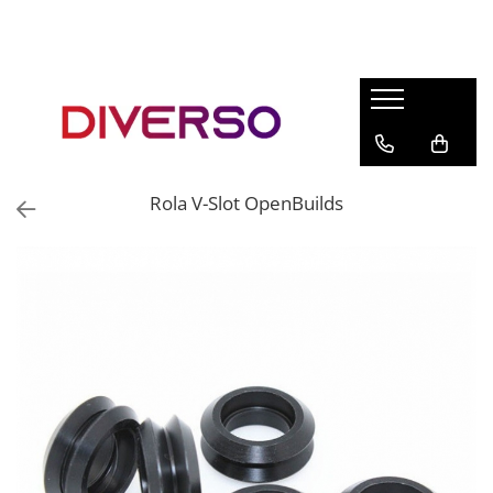
FILAMENTE 3D
PETG
PLA
ABS
Rola V-Slot OpenBuilds
ASA
SILK
TPU
HIPS
PMMA
MULTIMATERIAL