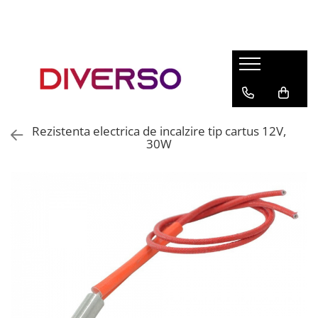
FILAMENTE 3D
PETG
PLA
ABS
Rezistenta electrica de incalzire tip cartus 12V,
ASA
30W
SILK
TPU
HIPS
PMMA
MULTIMATERIAL