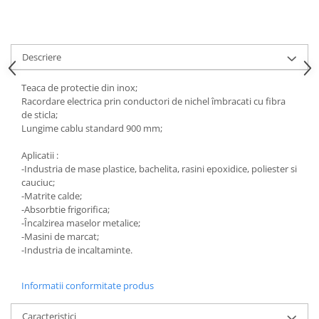
Descriere
Teaca de protectie din inox;
Racordare electrica prin conductori de nichel îmbracati cu fibra
de sticla;
Lungime cablu standard 900 mm;
Aplicatii :
-Industria de mase plastice, bachelita, rasini epoxidice, poliester si
cauciuc;
-Matrite calde;
-Absorbtie frigorifica;
-Încalzirea maselor metalice;
-Masini de marcat;
-Industria de incaltaminte.
Informatii conformitate produs
Caracteristici