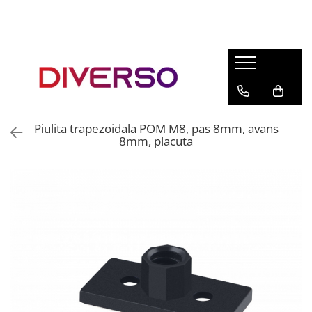
FILAMENTE 3D
PETG
PLA
ABS
Piulita trapezoidala POM M8, pas 8mm, avans
ASA
8mm, placuta
SILK
TPU
HIPS
PMMA
MULTIMATERIAL