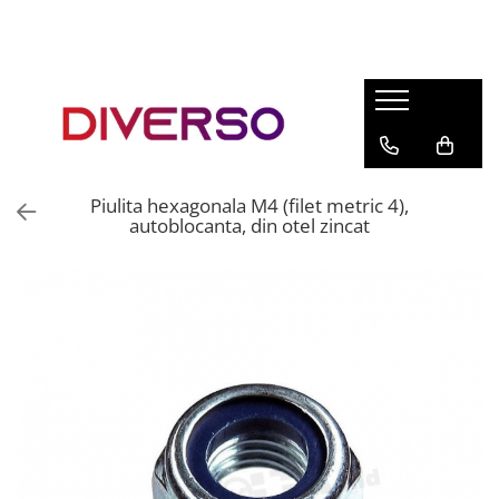
FILAMENTE 3D
PETG
PLA
ABS
Piulita hexagonala M4 (filet metric 4),
ASA
autoblocanta, din otel zincat
SILK
TPU
HIPS
PMMA
MULTIMATERIAL