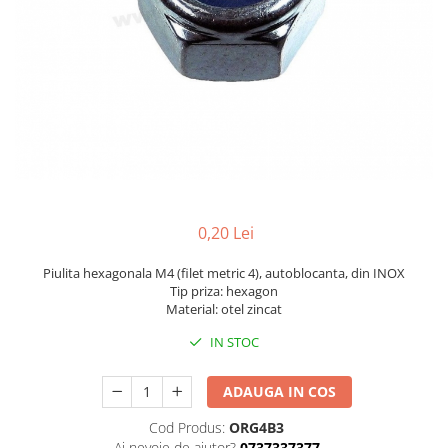
0,20 Lei
Piulita hexagonala M4 (filet metric 4), autoblocanta, din INOX
Tip priza: hexagon
Material: otel zincat
IN STOC
ADAUGA IN COS
Cod Produs:
ORG4B3
Ai nevoie de ajutor?
0737337377