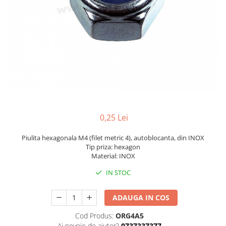
0,25 Lei
Piulita hexagonala M4 (filet metric 4), autoblocanta, din INOX
Tip priza: hexagon
Material: INOX
IN STOC
ADAUGA IN COS
Cod Produs:
ORG4A5
Ai nevoie de ajutor?
0737337377