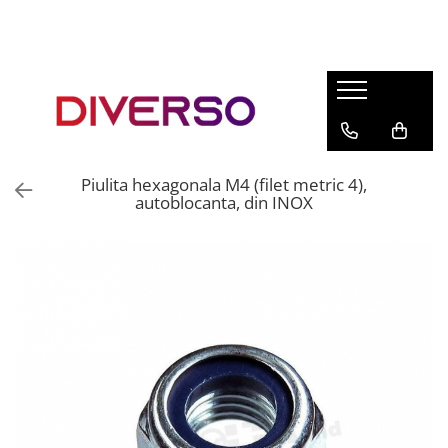
FILAMENTE 3D
PETG
PLA
ABS
Piulita hexagonala M4 (filet metric 4),
ASA
autoblocanta, din INOX
SILK
TPU
HIPS
PMMA
MULTIMATERIAL