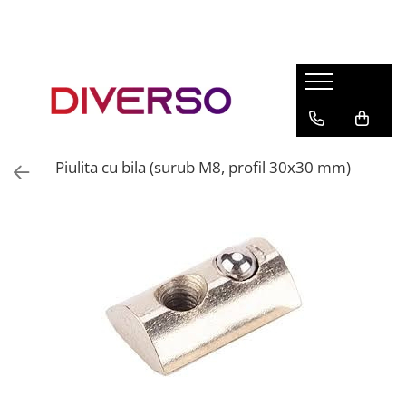
FILAMENTE 3D
PETG
PLA
ABS
Piulita cu bila (surub M8, profil 30x30 mm)
ASA
SILK
TPU
HIPS
PMMA
MULTIMATERIAL