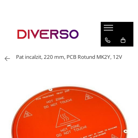
FILAMENTE 3D
PETG
PLA
ABS
Pat incalzit, 220 mm, PCB Rotund MK2Y, 12V
ASA
SILK
TPU
HIPS
PMMA
MULTIMATERIAL