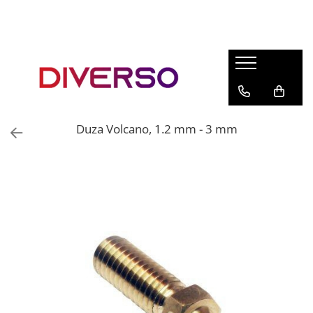
FILAMENTE 3D
PETG
PLA
ABS
Duza Volcano, 1.2 mm - 3 mm
ASA
SILK
TPU
HIPS
PMMA
MULTIMATERIAL