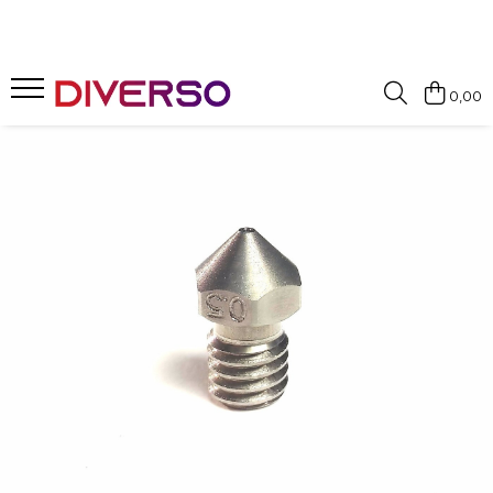
FILAMENTE 3D
0,00
PETG
PLA
ABS
ASA
SILK
TPU
HIPS
PMMA
MULTIMATERIAL