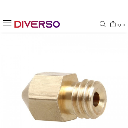
FILAMENTE 3D
0,00
PETG
PLA
ABS
ASA
SILK
TPU
HIPS
PMMA
MULTIMATERIAL