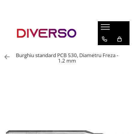
FILAMENTE 3D
PETG
PLA
ABS
Burghiu standard PCB 530, Diametru Freza -
ASA
1.2 mm
SILK
TPU
HIPS
PMMA
MULTIMATERIAL