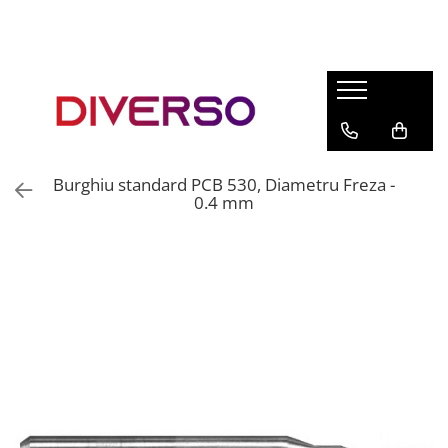
FILAMENTE 3D
PETG
PLA
ABS
Burghiu standard PCB 530, Diametru Freza -
ASA
0.4 mm
SILK
TPU
HIPS
PMMA
MULTIMATERIAL