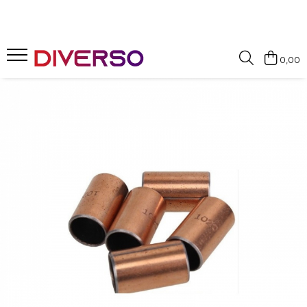
FILAMENTE 3D
0,00
PETG
PLA
ABS
ASA
SILK
TPU
HIPS
PMMA
MULTIMATERIAL