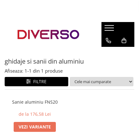
FILAMENTE 3D
PETG
PLA
ABS
ghidaje si sanii din aluminiu
ASA
Afiseaza:
1-
1
din
1
produse
SILK
TPU
FILTRE
HIPS
PMMA
Sanie aluminiu FNS20
MULTIMATERIAL
de la 176,58 Lei
VEZI VARIANTE