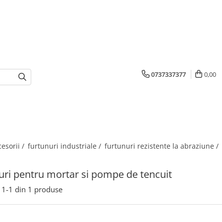
0737337377
0,00
cesorii /
furtunuri industriale /
furtunuri rezistente la abraziune /
uri pentru mortar si pompe de tencuit
1-
1
din
1
produse