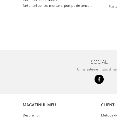
furtunuri din poliuretan
furtunuri pentru mortar si pompe de tencuit
Furt
SOCIAL
Urmareste-ne in social me
MAGAZINUL MEU
CLIENTI
Despre noi
Metode de