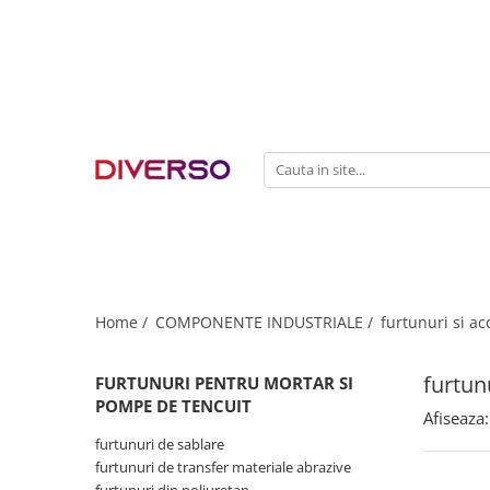
FILAMENTE 3D
PETG
PLA
ABS
ASA
SILK
TPU
HIPS
Home /
COMPONENTE INDUSTRIALE /
furtunuri si ac
PMMA
furtun
FURTUNURI PENTRU MORTAR SI
MULTIMATERIAL
POMPE DE TENCUIT
Afiseaza:
furtunuri de sablare
furtunuri de transfer materiale abrazive