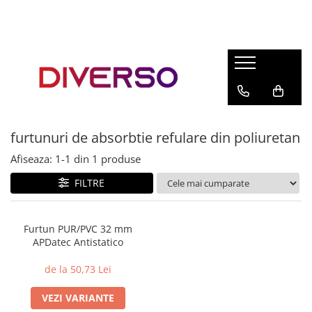
FILAMENTE 3D
PETG
PLA
ABS
furtunuri de absorbtie refulare din poliuretan
ASA
Afiseaza:
1-
1
din
1
produse
SILK
TPU
FILTRE
HIPS
PMMA
Furtun PUR/PVC 32 mm
APDatec Antistatico
MULTIMATERIAL
de la 50,73 Lei
VEZI VARIANTE