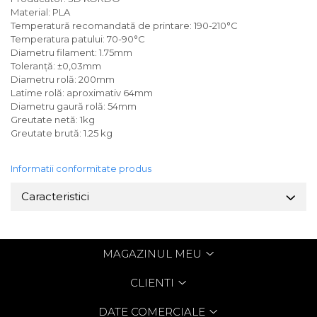
Material: PLA
Temperatură recomandată de printare: 190-210°C
Temperatura patului: 70-90°C
Diametru filament: 1.75mm
Toleranță: ±0,03mm
Diametru rolă: 200mm
Latime rolă: aproximativ 64mm
Diametru gaură rolă: 54mm
Greutate netă: 1kg
Greutate brută: 1.25 kg
Informatii conformitate produs
Caracteristici
MAGAZINUL MEU
CLIENTI
DATE COMERCIALE