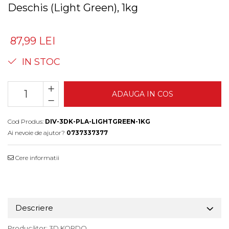
Deschis (Light Green), 1kg
87,99 LEI
IN STOC
ADAUGA IN COS
Cod Produs:
DIV-3DK-PLA-LIGHTGREEN-1KG
Ai nevoie de ajutor?
0737337377
Cere informatii
Descriere
Producător: 3D KORDO