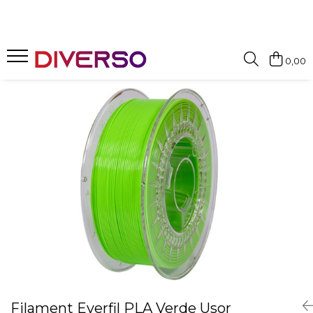
FILAMENTE 3D
0,00
PETG
PLA
ABS
ASA
SILK
TPU
HIPS
PMMA
MULTIMATERIAL
Filament Everfil PLA Verde Usor