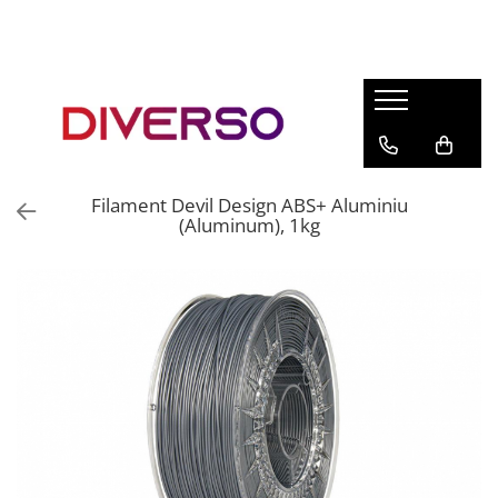
FILAMENTE 3D
PETG
PLA
ABS
Filament Devil Design ABS+ Aluminiu
ASA
(Aluminum), 1kg
SILK
TPU
HIPS
PMMA
MULTIMATERIAL