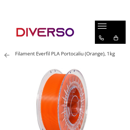
FILAMENTE 3D
PETG
PLA
ABS
Filament Everfil PLA Portocaliu (Orange), 1kg
ASA
SILK
TPU
HIPS
PMMA
MULTIMATERIAL