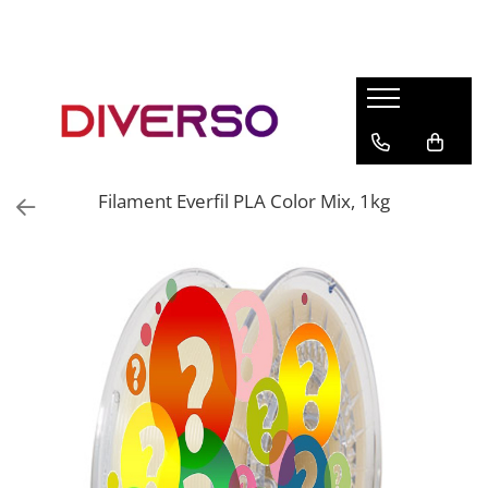
FILAMENTE 3D
PETG
PLA
ABS
Filament Everfil PLA Color Mix, 1kg
ASA
SILK
TPU
HIPS
PMMA
MULTIMATERIAL