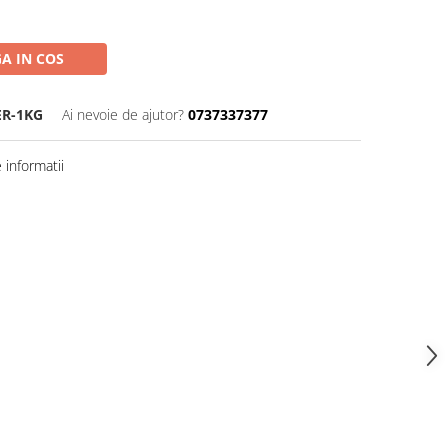
A IN COS
ER-1KG
Ai nevoie de ajutor?
0737337377
informatii