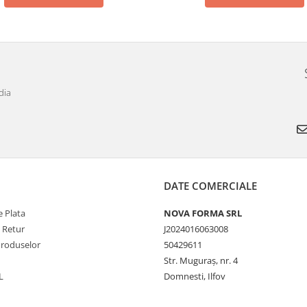
dia
DATE COMERCIALE
 Plata
NOVA FORMA SRL
e Retur
J2024016063008
Produselor
50429611
Str. Muguraș, nr. 4
L
Domnesti, Ilfov