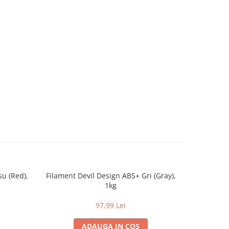
u (Red),
Filament Devil Design ABS+ Gri (Gray),
Filament
1kg
Int
97,99 Lei
ADAUGA IN COS