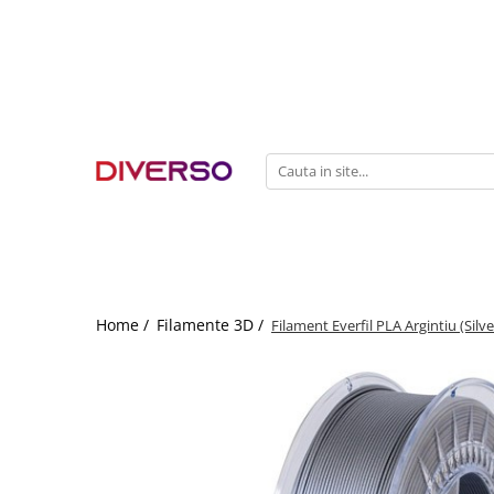
FILAMENTE 3D
PETG
PLA
ABS
ASA
SILK
TPU
HIPS
Home /
Filamente 3D /
Filament Everfil PLA Argintiu (Silve
PMMA
MULTIMATERIAL