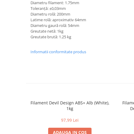
Diametru filament: 1.75mm
Toleranță: ±0,03mm
Diametru rolă: 200mm
Latime rolă: aproximativ 64mm
Diametru gaură rolă: 54mm
Greutate netă: 1kg
Greutate brută: 1.25 kg
Informatii conformitate produs
Filament Devil Design ABS+ Alb (White),
Filam
1kg
D
97,99 Lei
ADAUGA IN COS