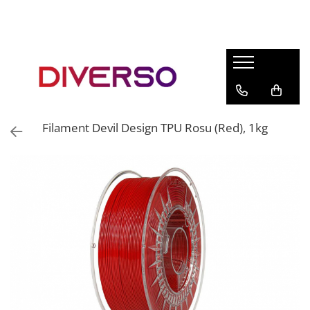
FILAMENTE 3D
PETG
PLA
ABS
Filament Devil Design TPU Rosu (Red), 1kg
ASA
SILK
TPU
HIPS
PMMA
MULTIMATERIAL