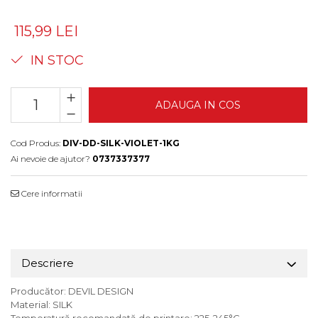
115,99 LEI
IN STOC
ADAUGA IN COS
Cod Produs:
DIV-DD-SILK-VIOLET-1KG
Ai nevoie de ajutor?
0737337377
Cere informatii
Descriere
Producător: DEVIL DESIGN
Material: SILK
Temperatură recomandată de printare: 225-245°C