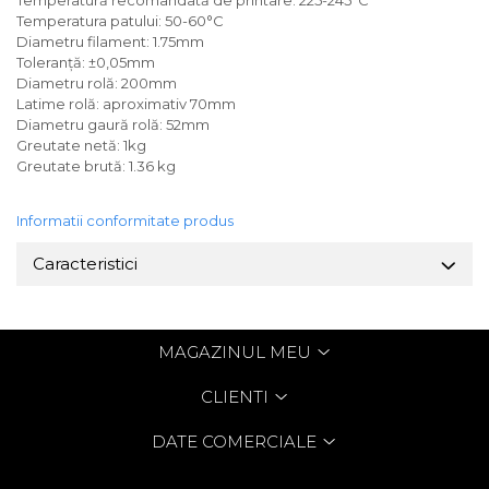
Temperatura patului: 50-60°C
Diametru filament: 1.75mm
Toleranță: ±0,05mm
Diametru rolă: 200mm
Latime rolă: aproximativ 70mm
Diametru gaură rolă: 52mm
Greutate netă: 1kg
Greutate brută: 1.36 kg
Informatii conformitate produs
Caracteristici
MAGAZINUL MEU
CLIENTI
DATE COMERCIALE