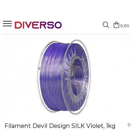
FILAMENTE 3D
0,00
PETG
PLA
ABS
ASA
SILK
TPU
HIPS
PMMA
MULTIMATERIAL
Filament Devil Design SILK Violet, 1kg