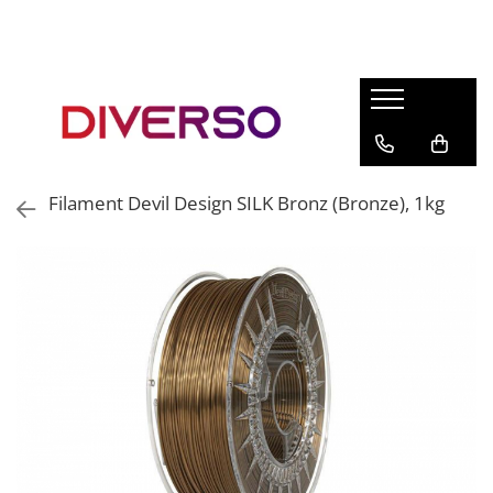
FILAMENTE 3D
PETG
PLA
ABS
Filament Devil Design SILK Bronz (Bronze), 1kg
ASA
SILK
TPU
HIPS
PMMA
MULTIMATERIAL