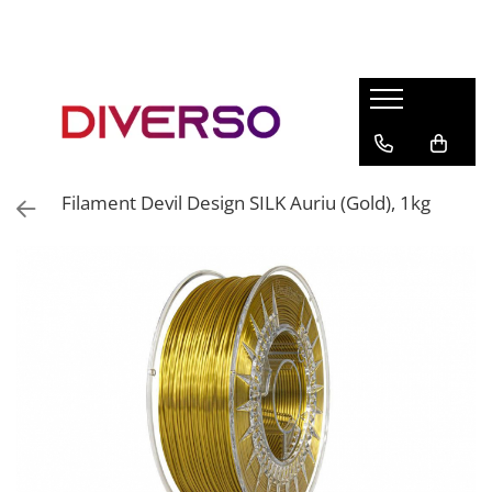
FILAMENTE 3D
PETG
PLA
ABS
Filament Devil Design SILK Auriu (Gold), 1kg
ASA
SILK
TPU
HIPS
PMMA
MULTIMATERIAL