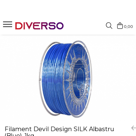
FILAMENTE 3D
0,00
PETG
PLA
ABS
ASA
SILK
TPU
HIPS
PMMA
MULTIMATERIAL
Filament Devil Design SILK Albastru
(Blue), 1kg