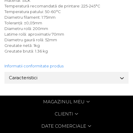
Material: SILK
Temperatură recomandată de printare: 225-245°C
Temperatura patului: 50-60°C
Diametru filament: 1.75mm
Toleranță: ±0,05mm
Diametru rolă: 200mm
Latime rolă: aproximativ 70mm
Diametru gaură rolă: 52mm
Greutate netă: 1kg
Greutate brută: 1.36 kg
Informatii conformitate produs
Caracteristici
MAGAZINUL MEU
CLIENTI
DATE COMERCIALE