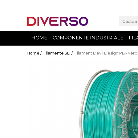
FILAMENTE 3D
PETG
HOME
COMPONENTE INDUSTRIALE
FIL
PLA
ABS
Home /
Filamente 3D /
Filament Devil Design PLA Verd
ASA
SILK
TPU
HIPS
PMMA
MULTIMATERIAL