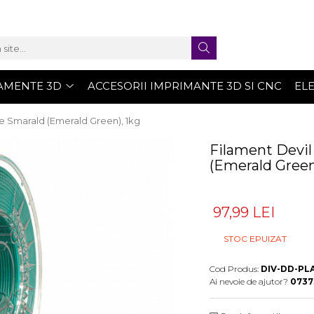
AMENTE 3D
ACCESORII IMPRIMANTE 3D SI CNC
EL
e Smarald (Emerald Green), 1kg
Filament Devi
(Emerald Green
97,99 LEI
STOC EPUIZAT
Cod Produs:
DIV-DD-PL
Ai nevoie de ajutor?
0737