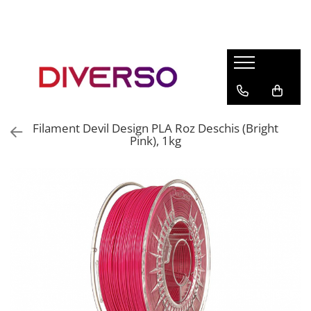
FILAMENTE 3D
PETG
PLA
ABS
Filament Devil Design PLA Roz Deschis (Bright
ASA
Pink), 1kg
SILK
TPU
HIPS
PMMA
MULTIMATERIAL