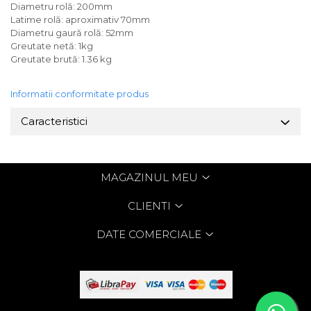
Diametru rolă: 200mm
Latime rolă: aproximativ 70mm
Diametru gaură rolă: 52mm
Greutate netă: 1kg
Greutate brută: 1.36 kg
Informatii conformitate produs
Caracteristici
MAGAZINUL MEU
CLIENTI
DATE COMERCIALE