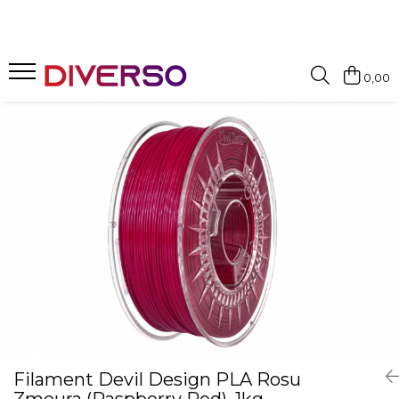
FILAMENTE 3D
0,00
PETG
PLA
ABS
ASA
SILK
TPU
HIPS
PMMA
MULTIMATERIAL
Filament Devil Design PLA Rosu
Zmeura (Raspberry Red), 1kg