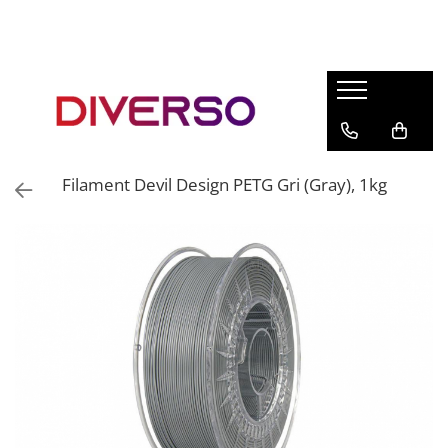
FILAMENTE 3D
PETG
PLA
ABS
Filament Devil Design PETG Gri (Gray), 1kg
ASA
SILK
TPU
HIPS
PMMA
MULTIMATERIAL