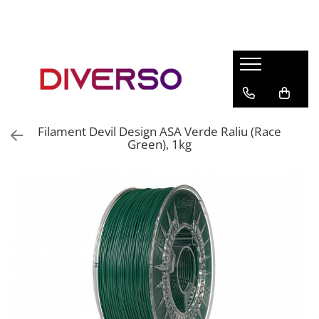
FILAMENTE 3D
PETG
PLA
ABS
Filament Devil Design ASA Verde Raliu (Race
ASA
Green), 1kg
SILK
TPU
HIPS
PMMA
MULTIMATERIAL