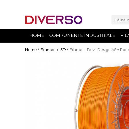
FILAMENTE 3D
PETG
HOME
COMPONENTE INDUSTRIALE
FIL
PLA
ABS
Home /
Filamente 3D /
Filament Devil Design ASA Porto
ASA
SILK
TPU
HIPS
PMMA
MULTIMATERIAL