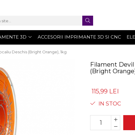
AMENTE 3D
ACCESORII IMPRIMANTE 3D SI CNC
EL
caliu Deschis (Bright Orange), 1kg
Filament Devil
(Bright Orange)
115,99 LEI
IN STOC