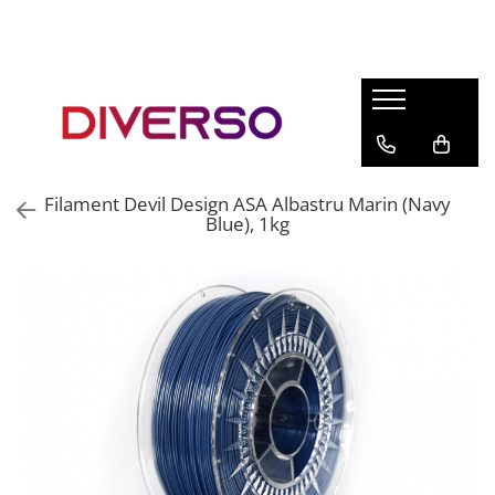
FILAMENTE 3D
PETG
PLA
ABS
Filament Devil Design ASA Albastru Marin (Navy
ASA
Blue), 1kg
SILK
TPU
HIPS
PMMA
MULTIMATERIAL