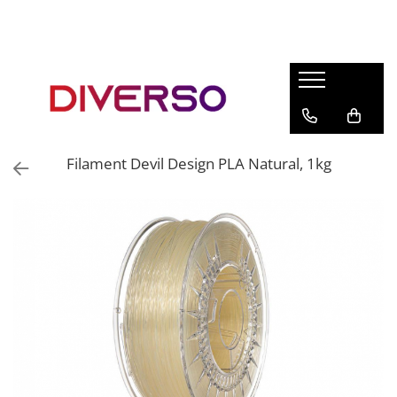
FILAMENTE 3D
PETG
PLA
ABS
Filament Devil Design PLA Natural, 1kg
ASA
SILK
TPU
HIPS
PMMA
MULTIMATERIAL