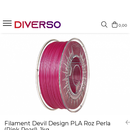
FILAMENTE 3D
0,00
PETG
PLA
ABS
ASA
SILK
TPU
HIPS
PMMA
MULTIMATERIAL
Filament Devil Design PLA Roz Perla
(Pink Pearl), 1kg