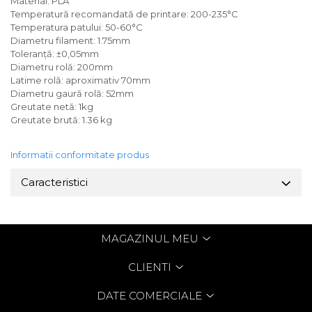
Material: PLA
Temperatură recomandată de printare: 200-235°C
Temperatura patului: 50-60°C
Diametru filament: 1.75mm
Toleranță: ±0,05mm
Diametru rolă: 200mm
Latime rolă: aproximativ 70mm
Diametru gaură rolă: 52mm
Greutate netă: 1kg
Greutate brută: 1.36 kg
Informatii conformitate produs
Caracteristici
MAGAZINUL MEU
CLIENTI
DATE COMERCIALE