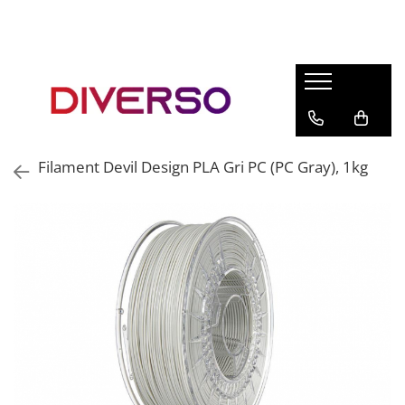
FILAMENTE 3D
PETG
PLA
ABS
Filament Devil Design PLA Gri PC (PC Gray), 1kg
ASA
SILK
TPU
HIPS
PMMA
MULTIMATERIAL