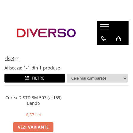
FILAMENTE 3D
PETG
PLA
ABS
ds3m
ASA
Afiseaza:
1-
1
din
1
produse
SILK
TPU
FILTRE
HIPS
PMMA
Curea D-STD 3M 507 (z=169)
Bando
MULTIMATERIAL
6,57 Lei
VEZI VARIANTE