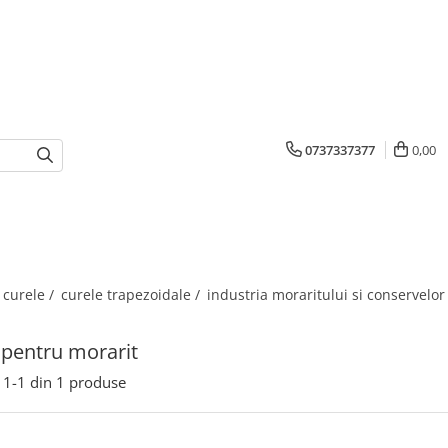
0737337377
0,00
 curele /
curele trapezoidale /
industria moraritului si conservelor
 pentru morarit
1-
1
din
1
produse