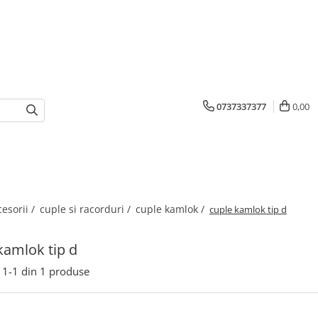
0737337377
0,00
cesorii /
cuple si racorduri /
cuple kamlok /
cuple kamlok tip d
kamlok tip d
1-
1
din
1
produse