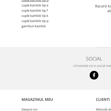
cuple kamlok tip d
cuple kamlok tip e
Racord Ka
cuple kamlok tip f
a
cuple kamlok tip k
cuple kamlok tip p
garnituri kamlok
SOCIAL
Urmareste-ne in social me
MAGAZINUL MEU
CLIENTI
Despre noi
Metode de