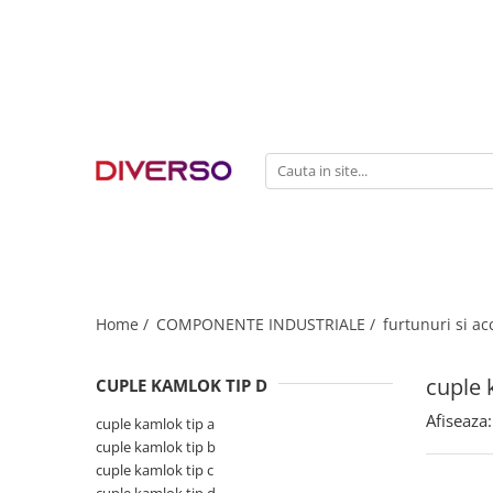
FILAMENTE 3D
PETG
PLA
ABS
ASA
SILK
TPU
HIPS
Home /
COMPONENTE INDUSTRIALE /
furtunuri si ac
PMMA
cuple 
CUPLE KAMLOK TIP D
MULTIMATERIAL
Afiseaza:
cuple kamlok tip a
cuple kamlok tip b
cuple kamlok tip c