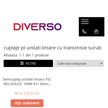
FILAMENTE 3D
PETG
PLA
ABS
cuplaje pt unitati liniare cu transmisie surub
ASA
Afiseaza:
1-
1
din
1
produse
SILK
TPU
FILTRE
HIPS
PMMA
Semicuplaj unitate liniara YSC
065 SDS22C 100W d1= 8mm /
MULTIMATERIAL
d2= 8mm
de la 122,27 Lei
VEZI VARIANTE